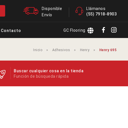
Disponible
Llámanos
(55) 7918-8903
Envío
GC Flooring
Contacto
Inicio
»
Adhesivos
»
Henry
»
Henry 695
Buscar cualquier cosa en la tienda
Función de búsqueda rápida