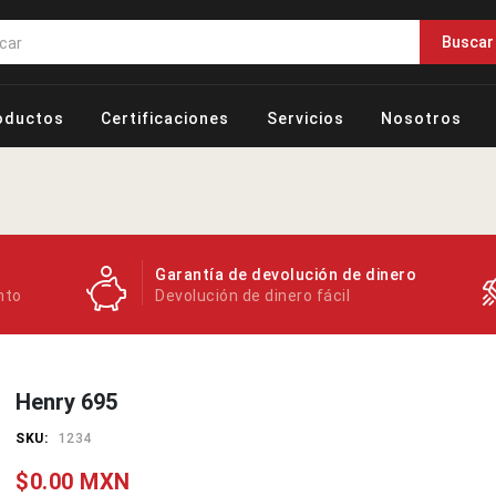
Buscar
oductos
Certificaciones
Servicios
Nosotros
Garantía de devolución de dinero
nto
Devolución de dinero fácil
Henry 695
SKU:
1234
$0.00 MXN