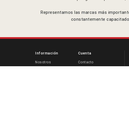
Representamos las marcas más importantes 
constantemente capacitado, 
Información
Cuenta
Nosotros
Contacto
Productos
Certificaciones
Servicios
©2026,