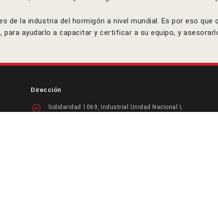
de la industria del hormigón a nivel mundial. Es por eso que
para ayudarlo a capacitar y certificar a su equipo, y asesorarl
Dirección
Solidaridad 1069, Industrial Unidad Nacional I,
66360, Santa Catarina N.L. MX
Pedro Escobedo, Santiago de Queretaro 188,
Vista Hermosa, 76061 Santiago de Queretaro, Qro.
jessezambrano@gcflooringsystems.com
(55) 7918-8903
 GC Flooring Systems - Todos los derechos reservados |
Póliticas de Pri