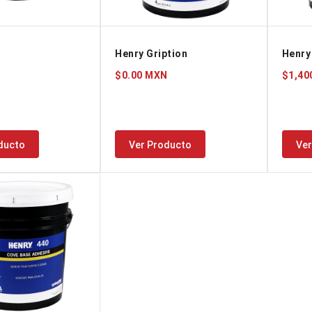
Henry Gription
Henry
N
$0.00 MXN
$1,40
ducto
Ver Producto
Ver