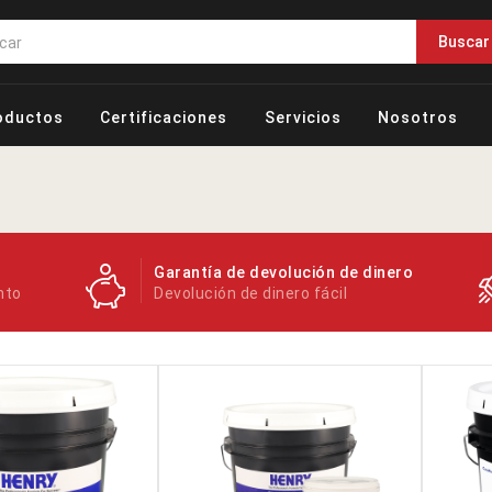
Buscar
oductos
Certificaciones
Servicios
Nosotros
Garantía de devolución de dinero
nto
Devolución de dinero fácil