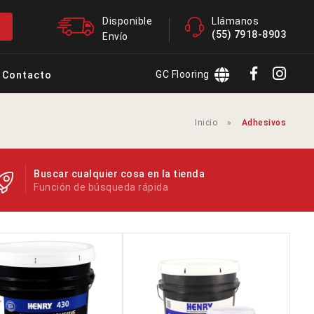
Disponible
Llámanos
(55) 7918-8903
Envío
GC Flooring
Contacto
Inicio
»
Adhesivos
Buscar cualquier cosa en la tienda
Función de búsqueda rápida