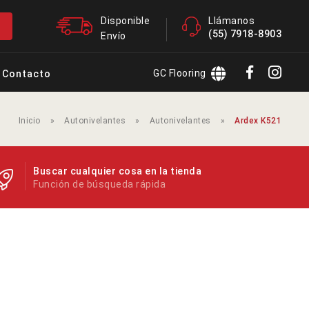
Disponible
Llámanos
(55) 7918-8903
Envío
GC Flooring
Contacto
Inicio
»
Autonivelantes
»
Autonivelantes
»
Ardex K521
Buscar cualquier cosa en la tienda
Función de búsqueda rápida