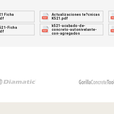
21 Ficha
Actualizaciones te?cnicas
pdf
K521.pdf
k521-acabado-de-
521-Ficha
concreto-autonivelante-
pdf
con-agregados