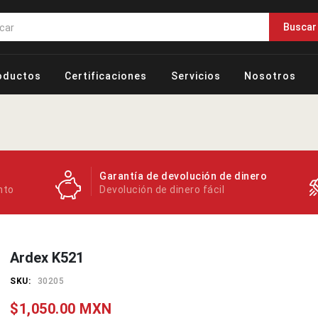
Buscar
oductos
Certificaciones
Servicios
Nosotros
Garantía de devolución de dinero
nto
Devolución de dinero fácil
Ardex K521
SKU:
30205
$1,050.00 MXN