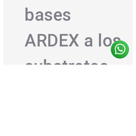
bases
ARDEX a los
substratos
adecuados
Sólo para